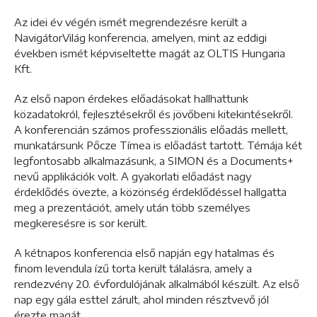
Az idei év végén ismét megrendezésre került a
NavigátorVilág konferencia, amelyen, mint az eddigi
években ismét képviseltette magát az OLTIS Hungaria
Kft.
Az első napon érdekes előadásokat hallhattunk
közadatokról, fejlesztésekről és jövőbeni kitekintésekről.
A konferencián számos professzionális előadás mellett,
munkatársunk Pőcze Tímea is előadást tartott. Témája két
legfontosabb alkalmazásunk, a SIMON és a Documents+
nevű applikációk volt. A gyakorlati előadást nagy
érdeklődés övezte, a közönség érdeklődéssel hallgatta
meg a prezentációt, amely után több személyes
megkeresésre is sor került.
A kétnapos konferencia első napján egy hatalmas és
finom levendula ízű torta került tálalásra, amely a
rendezvény 20. évfordulójának alkalmából készült. Az első
nap egy gála esttel zárult, ahol minden résztvevő jól
érezte magát.