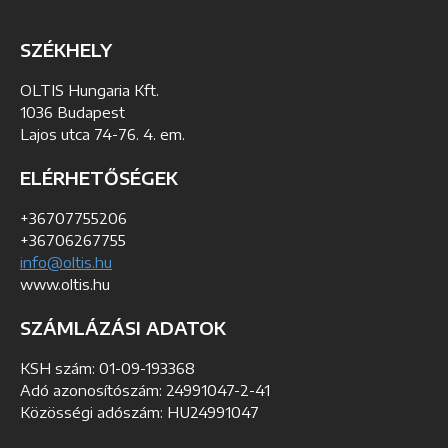
SZÉKHELY
OLTIS Hungaria Kft.
1036 Budapest
Lajos utca 74-76. 4. em.
ELÉRHETŐSÉGEK
+36707755206
+36706267755
info@oltis.hu
www.oltis.hu
SZÁMLÁZÁSI ADATOK
KSH szám: 01-09-193368
Adó azonosítószám: 24991047-2-41
Közösségi adószám: HU24991047