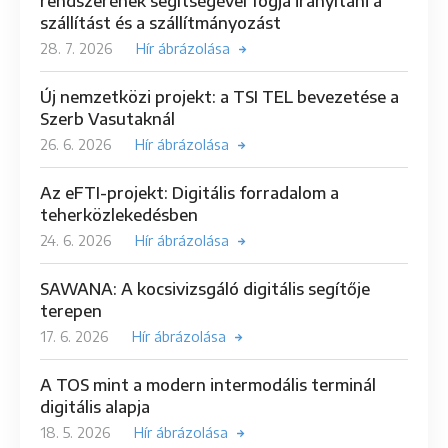
rendszerének segítségével fogja irányítani a
szállítást és a szállítmányozást
28. 7. 2026
Hír ábrázolása
Új nemzetközi projekt: a TSI TEL bevezetése a
Szerb Vasutaknál
26. 6. 2026
Hír ábrázolása
Az eFTI-projekt: Digitális forradalom a
teherközlekedésben
24. 6. 2026
Hír ábrázolása
SAWANA: A kocsivizsgáló digitális segítője
terepen
17. 6. 2026
Hír ábrázolása
A TOS mint a modern intermodális terminál
digitális alapja
18. 5. 2026
Hír ábrázolása