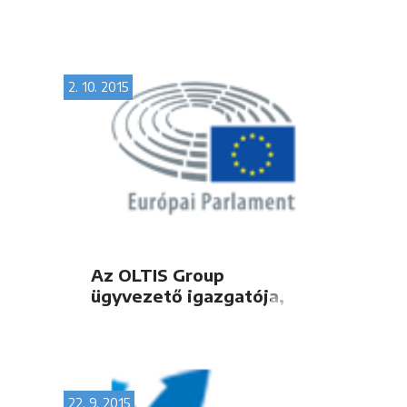
2. 10. 2015
Az OLTIS Group
ügyvezető igazgatója,
Miroslav Fukan úr
felszólalt az Európai
Parlament esti
panelvitájában
22. 9. 2015