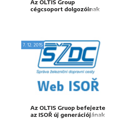
Az OLTIS Group
cégcsoport dolgozóinak
karácsonyi ünnep előtti
találkozója Prágában
7. 12. 2015
Az OLTIS Gruop befejezte
az ISOŘ új generációjának
bevezetését