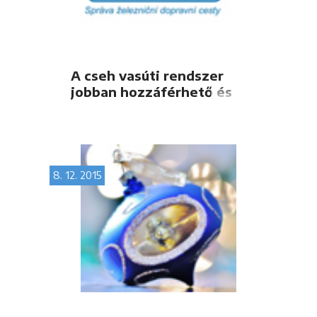
A cseh vasúti rendszer
jobban hozzáférhető és
versenyképesebb
köszönhetően a TAF-TSI
bevezetésének
8. 12. 2015