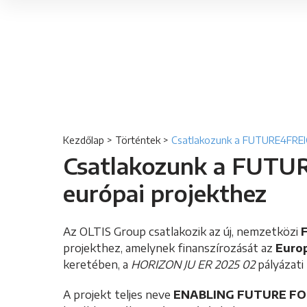
Kezdőlap
>
Történtek
>
Csatlakozunk a FUTURE4FREI
Csatlakozunk a FUT
európai projekthez
Az OLTIS Group csatlakozik az új, nemzetközi
projekthez, amelynek finanszírozását az
Europ
keretében, a
HORIZON JU ER 2025 02
pályázati
A projekt teljes neve
ENABLING FUTURE FO