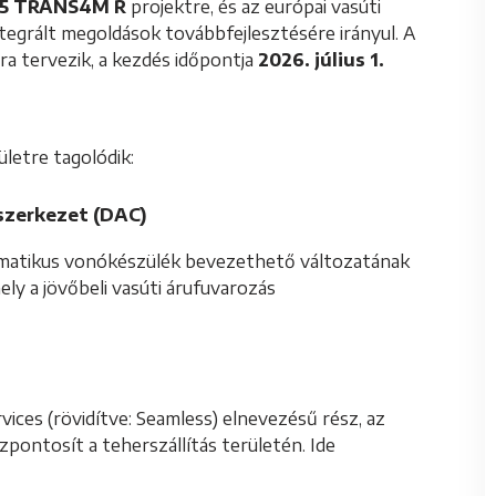
5 TRANS4M R
projektre, és az európai vasúti
ntegrált megoldások továbbfejlesztésére irányul. A
a tervezik, a kezdés időpontja
2026. július 1.
etre tagolódik:
szerkezet (DAC)
utomatikus vonókészülék bevezethető változatának
ly a jövőbeli vasúti árufuvarozás
vices (rövidítve: Seamless) elnevezésű rész, az
zpontosít a teherszállítás területén. Ide