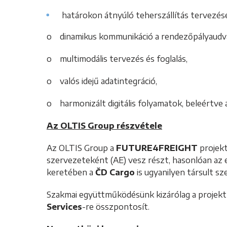
határokon átnyúló teherszállítás tervezés
o dinamikus kommunikáció a rendezőpályaudv
o multimodális tervezés és foglalás,
o valós idejű adatintegráció,
o harmonizált digitális folyamatok, beleértve a
Az OLTIS Group részvétele
Az OLTIS Group a
FUTURE4FREIGHT
projek
szervezeteként (AE) vesz részt, hasonlóan az
keretében a
ČD Cargo
is ugyanilyen társult sz
Szakmai együttműködésünk kizárólag a projekt
Services
-re összpontosít.