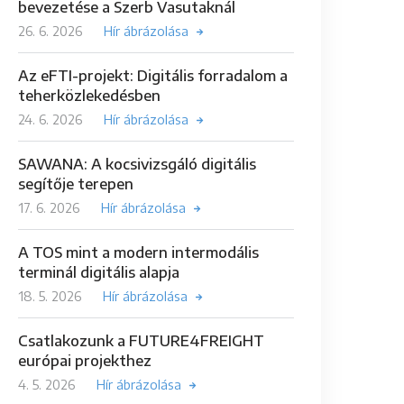
bevezetése a Szerb Vasutaknál
26. 6. 2026
Hír ábrázolása
Az eFTI-projekt: Digitális forradalom a
teherközlekedésben
24. 6. 2026
Hír ábrázolása
SAWANA: A kocsivizsgáló digitális
segítője terepen
17. 6. 2026
Hír ábrázolása
A TOS mint a modern intermodális
terminál digitális alapja
18. 5. 2026
Hír ábrázolása
Csatlakozunk a FUTURE4FREIGHT
európai projekthez
4. 5. 2026
Hír ábrázolása