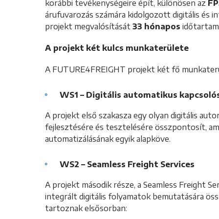
korábbi tevékenységeire épít, különösen az
FP
árufuvarozás számára kidolgozott digitális és i
projekt megvalósítását
33 hónapos
időtartamr
A projekt két kulcs munkaterülete
A FUTURE4FREIGHT projekt két fő munkaterül
WS1 – Digitális automatikus kapcsoló
A projekt első szakasza egy olyan digitális a
fejlesztésére és tesztelésére összpontosít, ame
automatizálásának egyik alapköve.
WS2 – Seamless Freight Services
A projekt második része, a Seamless Freight Ser
integrált digitális folyamatok bemutatására öss
tartoznak elsősorban: