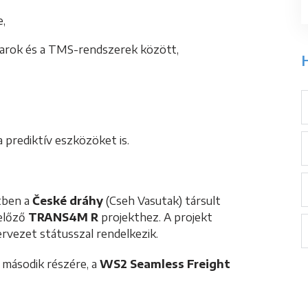
e,
arok és a TMS-rendszerek között,
H
 prediktív eszközöket is.
tben a
České dráhy
(Cseh Vasutak) társult
 előző
TRANS4M R
projekthez. A projekt
ervezet státusszal rendelkezik.
 második részére, a
WS2 Seamless Freight