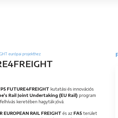
F
GHT európai projekthez
URE4FREIGHT
FP5 FUTURE4FREIGHT
kutatási és innovációs
e’s Rail Joint Undertaking (EU Rail)
program
 felhívás keretében hagyták jóvá.
R EUROPEAN RAIL FREIGHT
és az
FA5
terület