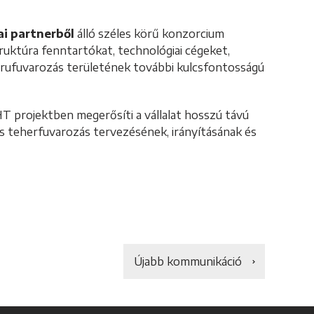
ai partnerből
álló széles körű konzorcium
truktúra fenntartókat, technológiai cégeket,
 árufuvarozás területének további kulcsfontosságú
projektben megerősíti a vállalat hosszú távú
s teherfuvarozás tervezésének, irányításának és
Újabb kommunikáció