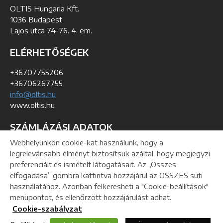
OLTIS Hungaria Kft.
1036 Budapest
Lajos utca 74-76. 4. em.
ELÉRHETŐSÉGEK
+36707755206
+36706267755
info@oltis.hu
www.oltis.hu
SZÁMLÁZÁSI ADATOK
Webhelyünkön cookie-kat használunk, hogy a
KSH szám: 01-09-193368
legrelevánsabb élményt biztosítsuk azáltal, hogy megjegyzi
Adó azonosítószám: 24991047-2-41
preferenciáit és ismételt látogatásait. Az „Összes
Közösségi adószám: HU24991047
elfogadása” gombra kattintva hozzájárul az ÖSSZES süti
használatához. Azonban felkeresheti a "Cookie-beállítások"
menüpontot, és ellenőrzött hozzájárulást adhat.
Helpdesk
Letöltés
Webmaster
Cookie-szabályzat