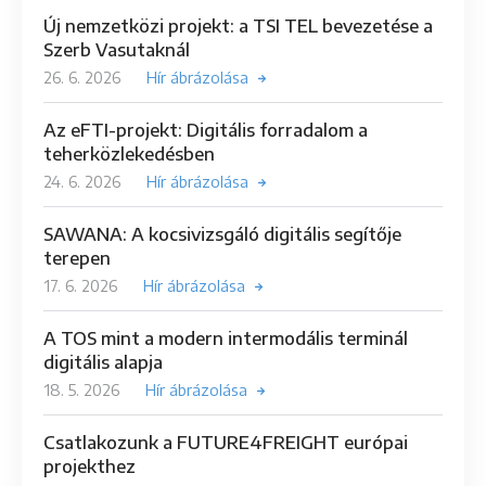
Új nemzetközi projekt: a TSI TEL bevezetése a
Szerb Vasutaknál
26. 6. 2026
Hír ábrázolása
Az eFTI-projekt: Digitális forradalom a
teherközlekedésben
24. 6. 2026
Hír ábrázolása
SAWANA: A kocsivizsgáló digitális segítője
terepen
17. 6. 2026
Hír ábrázolása
A TOS mint a modern intermodális terminál
digitális alapja
18. 5. 2026
Hír ábrázolása
Csatlakozunk a FUTURE4FREIGHT európai
projekthez