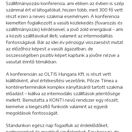
Szállítmányozási konferencia, ami ebben az évben is szép
számmal ért el látogatókat, hiszen több, mint 300 fő vett
részt ezen a neves szakmai eseményen. A konferencia
kiemelten foglalkozott a vasúti közlekedés (fuvarozás és
szállítmányozás) kérdéseivel, a jövő zöld energiáival – ami
a közúti szállításokat illeti, valamint az intermodalitás
fontosságával. Bár az idei év pénzügyi visszaesést mutat
az előzőhöz képest a vasúti ágazatban, de
összességében pozitív képet kaptunk a jövőre nézve a
vasutat érintő témákban.
A konferencián az OLTIS Hungaria Kft. is részt vett
kiállítóként, ahol értékesítési vezetőnk, Pőcze Tímea a
konténerterminálok komplex irányításáról tartott szakmai
előadást – kiállva az intermodális szállítások jelentősége
mellett. Bemutatta a KONTI nevű rendszer egy részét,
kiemelve a kiegészítő funkciók valamint az egyedi
megoldások fontosságát.
Standunkon egész nap fogadtuk az érdeklődőket,
partnereinket és meglévő ügyfeleinket. Egy hosszú, de