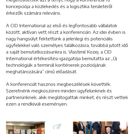
koncepciója a közlekedés és a logisztika területéről
érkezők számára releváns.
A CID International az első és legfontosabb vállalatok
között, aktívan vett részt a konferencián. Az idei évben is
nagy hangsúlyt fektettünk a jelenlegi és potenciális
ügyfelekkel való személyes találkozásra, továbbá jutott idő
a saját bemutatkozásunkra is. Vlastimil Kozej, a CID
International értékesítési igazgatója bemutatta az „Új
technológiák a terminál konténerek pozíciójának
meghatározására” című előadását.
A konferenciát hasznos megbeszélések követték.
Szeretnénk megköszönni minden ügyfelünknek és
partnerünknek, akik meglátogattak minket, és részt vettek
ezen a rendkívüli eseményen.