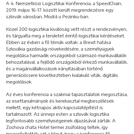
A 4. Nemzetközi Logisztikai Konferencia, a SpeedChain,
2019. május 16-17. között került megrendezésre egy
szlovák városban, Modrá u Pezinku-ban.
Közel 200 logisztikai kiválóság vett részt a rendezvényen,
és tárgyalta meg a területet érintő logisztikai kérdéseket.
Ebben az évben a fő témák voltak: a Brexit hatása
Szlovákia gazdasági növekedésére, a személyügyek
megoldása harmadik országokból származó munkavállalók
behozatalával, a fejlődő országokból érkező munkavállalók,
és a magánvállalkozások irányításában történő
generációcsere következtében kialakuló viták, digitális
megoldások.
Az éves konferencia a szakmai tapasztalatok megosztása,
az esettanulmányok és kerekasztal megbeszélések
mellett, egy kétnapos aktív kapcsolatépítést is
tartalmazott. Az ünnepi esten a szlovák logisztika
legfontosabb személyiségeinek díjazásával zárták. A
Zochova chata Hotel termei zsúfolásig teltek, így
megerősítették azt a tényt, hogy a konferencia fő