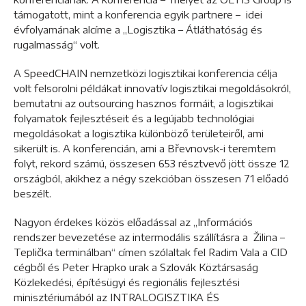
támogatott, mint a konferencia egyik partnere – idei
évfolyamának alcíme a „Logisztika – Átláthatóság és
rugalmasság“ volt.
A SpeedCHAIN nemzetközi logisztikai konferencia célja
volt felsorolni példákat innovatív logisztikai megoldásokról,
bemutatni az outsourcing hasznos formáit, a logisztikai
folyamatok fejlesztéseit és a legújabb technológiai
megoldásokat a logisztika különböző területeiről, ami
sikerült is. A konferencián, ami a Břevnovsk-i teremtem
folyt, rekord számú, összesen 653 résztvevő jött össze 12
országból, akikhez a négy szekcióban összesen 71 előadó
beszélt.
Nagyon érdekes közös előadással az „Információs
rendszer bevezetése az intermodális szállításra a Žilina –
Teplička terminálban“ címen szólaltak fel Radim Vala a CID
cégből és Peter Hrapko urak a Szlovák Köztársaság
Közlekedési, építésügyi és regionális fejlesztési
minisztériumából az INTRALOGISZTIKA ÉS