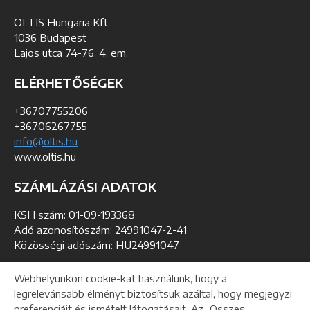
OLTIS Hungaria Kft.
1036 Budapest
Lajos utca 74-76. 4. em.
ELÉRHETŐSÉGEK
+36707755206
+36706267755
info@oltis.hu
www.oltis.hu
SZÁMLÁZÁSI ADATOK
KSH szám: 01-09-193368
Adó azonosítószám: 24991047-2-41
Közösségi adószám: HU24991047
Webhelyünkön cookie-kat használunk, hogy a
Helpdesk
Letöltés
Webmaster
legrelevánsabb élményt biztosítsuk azáltal, hogy megjegyzi
preferenciáit és ismételt látogatásait. Az „Összes