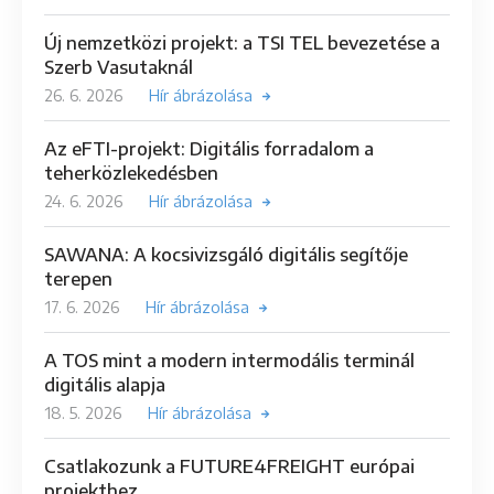
Új nemzetközi projekt: a TSI TEL bevezetése a
Szerb Vasutaknál
26. 6. 2026
Hír ábrázolása
Az eFTI-projekt: Digitális forradalom a
teherközlekedésben
24. 6. 2026
Hír ábrázolása
SAWANA: A kocsivizsgáló digitális segítője
terepen
17. 6. 2026
Hír ábrázolása
A TOS mint a modern intermodális terminál
digitális alapja
18. 5. 2026
Hír ábrázolása
Csatlakozunk a FUTURE4FREIGHT európai
projekthez