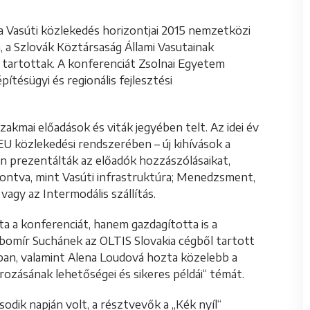
a Vasúti közlekedés horizontjai 2015 nemzetközi
 a Szlovák Köztársaság Állami Vasutainak
 tartottak. A konferenciát Zsolnai Egyetem
ítésügyi és regionális fejlesztési
zakmai előadások és viták jegyében telt. Az idei év
 EU közlekedési rendszerében – új kihívások a
en prezentálták az előadók hozzászólásaikat,
ntva, mint Vasúti infrastruktúra; Menedzsment,
agy az Intermodális szállítás.
a a konferenciát, hanem gazdagította is a
ubomír Suchánek az OLTIS Slovakia cégből tartott
an, valamint Alena Loudová hozta közelebb a
rozásának lehetőségei és sikeres példái“ témát.
odik napján volt, a résztvevők a „Kék nyíl“