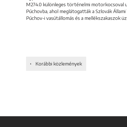
M274.0 különleges történelmi motorkocsoval ut
Púchovba, ahol meglátogatták a Szlovák Állami
Púchov-i vasútállomás és a mellékszakaszok üze
Korábbi közlemények