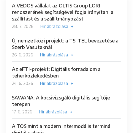
A VEDOS vállalat az OLTIS Group LORI
rendszerének segítségével fogja irányítani a
szállítást és a szállítmányozást
28. 7. 2026
Hír ábrázolása
Új nemzetközi projekt: a TSI TEL bevezetése a
Szerb Vasutaknál
26. 6. 2026
Hír ábrázolása
Az eFTI-projekt: Digitális forradalom a
teherközlekedésben
24. 6. 2026
Hír ábrázolása
SAWANA: A kocsivizsgáló digitális segítője
terepen
17. 6. 2026
Hír ábrázolása
A TOS mint a modern intermodális terminál
digitális alapja