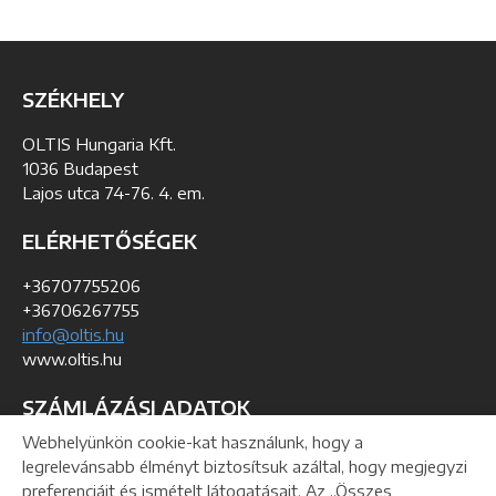
SZÉKHELY
OLTIS Hungaria Kft.
1036 Budapest
Lajos utca 74-76. 4. em.
ELÉRHETŐSÉGEK
+36707755206
+36706267755
info@oltis.hu
www.oltis.hu
SZÁMLÁZÁSI ADATOK
Webhelyünkön cookie-kat használunk, hogy a
KSH szám: 01-09-193368
legrelevánsabb élményt biztosítsuk azáltal, hogy megjegyzi
Adó azonosítószám: 24991047-2-41
preferenciáit és ismételt látogatásait. Az „Összes