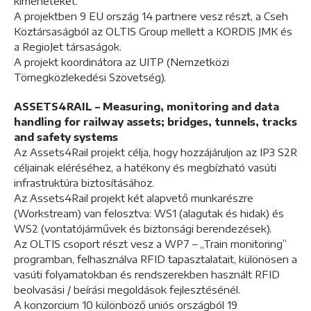
kimeneteket.
A projektben 9 EU ország 14 partnere vesz részt, a Cseh
Köztársaságból az OLTIS Group mellett a KORDIS JMK és
a RegioJet társaságok.
A projekt koordinátora az UITP (Nemzetközi
Tömegközlekedési Szövetség).
ASSETS4RAIL – Measuring, monitoring and data
handling for railway assets; bridges, tunnels, tracks
and safety systems
Az Assets4Rail projekt célja, hogy hozzájáruljon az IP3 S2R
céljainak eléréséhez, a hatékony és megbízható vasúti
infrastruktúra biztosításához.
Az Assets4Rail projekt két alapvető munkarészre
(Workstream) van felosztva: WS1 (alagutak és hidak) és
WS2 (vontatójárművek és biztonsági berendezések).
Az OLTIS csoport részt vesz a WP7 – „Train monitoring”
programban, felhasználva RFID tapasztalatait, különösen a
vasúti folyamatokban és rendszerekben használt RFID
beolvasási / beírási megoldások fejlesztésénél.
A konzorcium 10 különböző uniós országból 19