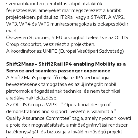
szemantikai interoperabilitás-alapú átalakítók
fejlesztésével, amelyeket már megszerezett a korábbi
projektekben, például az IT2Rail vagy a ST4RT. A WP2,
WP3, WP4 és WP6 munkacsomagokba is bekapcsolódik
majd.
Összesen 8 partner, 4 EU országból, beleértve az OLTIS
Group csoportot, vesz részt a projektben.
A koordinátor az UNIFE (Európai Vasútipari Szövetség).
Shift2Maas – Shift2Rail IP4 enabling Mobility as a
Service and seamless passenger experience
A Shift2MaaS projekt fő célja az IP4 technológia
bevezetésének támogatása és az új integrált mobil
platformok elfogadásának technikai és nem technikai
akadályainak leküzdése.
Az OLTIS Group a WP3 – ” Operational design of
demonstrations and support” vezetője, valamint a ”
Quality Assurance Committee” tagja, amely nyomon követi
a projektek megvalósítását, a minőségirányítási rendszer
hatékonyságát, és biztosítja a kiváló minőségű projekt