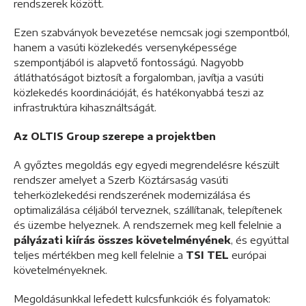
rendszerek között.
Ezen szabványok bevezetése nemcsak jogi szempontból,
hanem a vasúti közlekedés versenyképessége
szempontjából is alapvető fontosságú. Nagyobb
átláthatóságot biztosít a forgalomban, javítja a vasúti
közlekedés koordinációját, és hatékonyabbá teszi az
infrastruktúra kihasználtságát.
Az OLTIS Group szerepe a projektben
A győztes megoldás egy egyedi megrendelésre készült
rendszer amelyet a Szerb Köztársaság vasúti
teherközlekedési rendszerének modernizálása és
optimalizálása céljából terveznek, szállítanak, telepítenek
és üzembe helyeznek. A rendszernek meg kell felelnie a
pályázati kiírás összes követelményének
, és egyúttal
teljes mértékben meg kell felelnie a
TSI TEL
európai
követelményeknek.
Megoldásunkkal lefedett kulcsfunkciók és folyamatok: