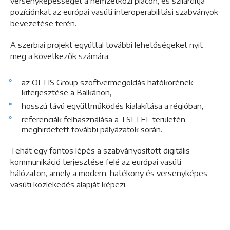
versenyképességét a nemzetközi piacon, és szilárdítja
pozíciónkat az európai vasúti interoperabilitási szabványok
bevezetése terén.
A szerbiai projekt egyúttal további lehetőségeket nyit
meg a következők számára:
az OLTIS Group szoftvermegoldás hatókörének
kiterjesztése a Balkánon,
hosszú távú együttműködés kialakítása a régióban,
referenciák felhasználása a TSI TEL területén
meghirdetett további pályázatok során.
Tehát egy fontos lépés a szabványosított digitális
kommunikáció terjesztése felé az európai vasúti
hálózaton, amely a modern, hatékony és versenyképes
vasúti közlekedés alapját képezi.