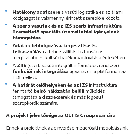
Hatékony adatcsere
a vasúti logisztika és az állami
közigazgatás valamennyi érintett szereplője között.
A szerb vasutak és az IZS szerb infrastruktúra
üzemeltető speciális üzemeltetési igényeinek
támogatása.
Adatok feldolgozása, terjesztése és
felhasználása
a teherszállítás biztonságos,
megbízható és költséghatékony irányítása érdekében.
A
ZIIS
(szerb vasúti integrált információs rendszer)
funkcióinak integrálása
ugyanazon a platformon az
EDI mellett.
A határátkelőhelyeken és az IZS
infrastruktúra
fenntartó
belső hálózatán belüli
működés
támogatása a diszpécserek és más jogosult
szerepkörök számára.
A projekt jelentősége az OLTIS Group számára
Ennek a projektnek az elnyerése megerősíti megoldásaink