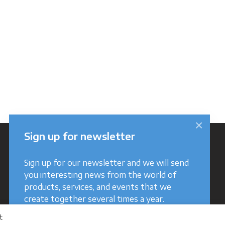
×
Sign up for newsletter
Sign up for our newsletter and we will send
you interesting news from the world of
products, services, and events that we
create together several times a year.
t