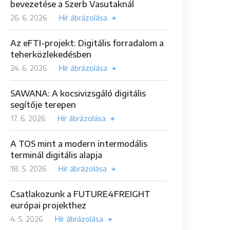
bevezetése a Szerb Vasutaknál
26. 6. 2026
Hír ábrázolása
Az eFTI-projekt: Digitális forradalom a
teherközlekedésben
24. 6. 2026
Hír ábrázolása
SAWANA: A kocsivizsgáló digitális
segítője terepen
17. 6. 2026
Hír ábrázolása
A TOS mint a modern intermodális
terminál digitális alapja
18. 5. 2026
Hír ábrázolása
Csatlakozunk a FUTURE4FREIGHT
európai projekthez
4. 5. 2026
Hír ábrázolása