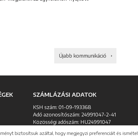
Újabb kommunikáció
ÉGEK
SZÁMLÁZÁSI ADATOK
KSH szám: 01-09-193368
Adó azonosítószám: 24991047-2-41
Közösségi adószám: HU24991047
ényt biztosítsuk azáltal, hogy megjegyzi preferenciáit és ismétel