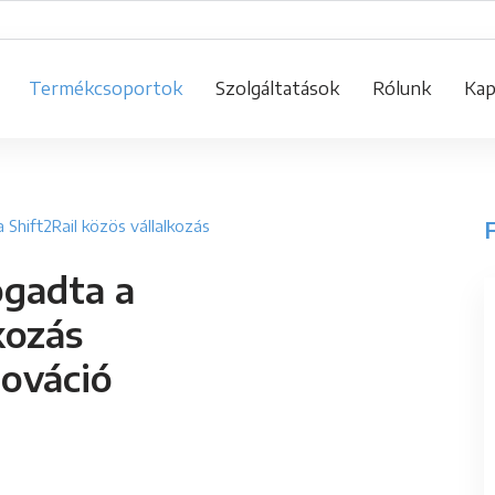
Termékcsoportok
Szolgáltatások
Rólunk
Kap
F
 Shift2Rail közös vállalkozás
ogadta a
kozás
nováció