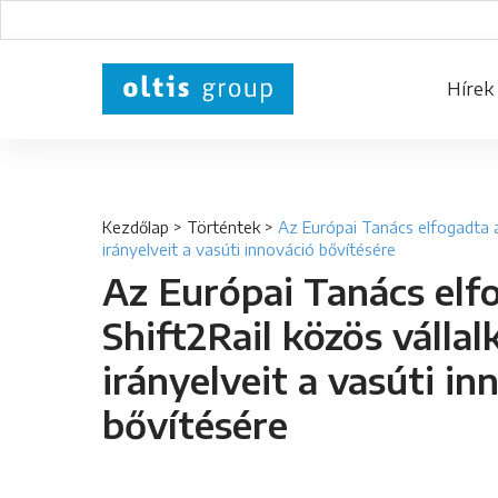
Hírek
Kezdőlap
>
Történtek
>
Az Európai Tanács elfogadta a
irányelveit a vasúti innováció bővítésére
Az Európai Tanács elf
Shift2Rail közös vállal
irányelveit a vasúti in
bővítésére