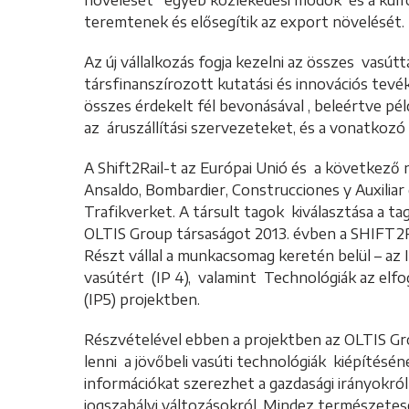
növelését egyéb közlekedési módok és a külfö
teremtenek és elősegítik az export növelését.
Az új vállalkozás fogja kezelni az összes vasútt
társfinanszírozott kutatási és innovációs tev
összes érdekelt fél bevonásával , beleértve pé
az áruszállítási szervezeteket, és a vonatko
A Shift2Rail-t az Európai Unió és a következő n
Ansaldo, Bombardier, Construcciones y Auxiliar 
Trafikverket. A társult tagok kiválasztása a tag
OLTIS Group társaságot 2013. évben a SHIFT2RAI
Részt vállal a munkacsomag keretén belül – 
vasútért (IP 4), valamint Technológiák az elfo
(IP5) projektben.
Részvételével ebben a projektben az OLTIS Gr
lenni a jövőbeli vasúti technológiák kiépítésé
információkat szerezhet a gazdasági irányokró
jogszabályi változásokról. Mindez természetes