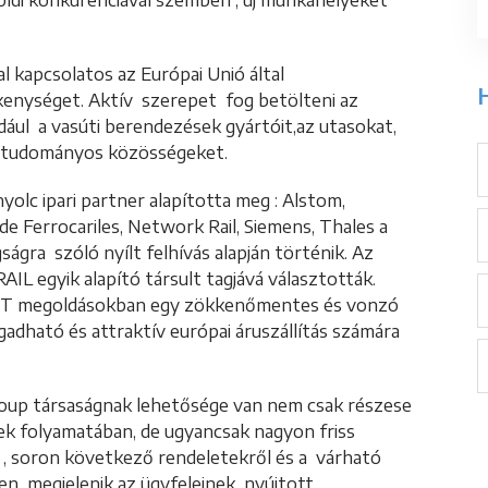
ldi konkurenciával szemben , új munkahelyeket
al kapcsolatos az Európai Unió által
H
ékenységet. Aktív szerepet fog betölteni az
ldául a vasúti berendezések gyártóit,az utasokat,
zó tudományos közösségeket.
yolc ipari partner alapította meg : Alstom,
de Ferrocariles, Network Rail, Siemens, Thales a
ságra szóló nyílt felhívás alapján történik. Az
L egyik alapító társult tagjává választották.
az IT megoldásokban egy zökkenőmentes és vonzó
gadható és attraktív európai áruszállítás számára
oup társaságnak lehetősége van nem csak részese
nek folyamatában, de ugyancsak nagyon friss
l , soron következő rendeletekről és a várható
en megjelenik az ügyfeleinek nyújtott