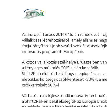
Az Európai Tanács
2014.6.16.-án rendeletet f
vállalkozás létrehozásáról , amely állami és mag
fogja irányítani a jobb vasúti szolgáltatások fe
innovációs programot Európában.
A közös vállalkozás székhelye Brüsszelben van, 
a tényleges működés 2015 elején kezdődik.
Shift2Rail célul tűzte ki, hogy megduplázza a va
életciklus költségek csökkentését -50%-l, a m
csökkentését 50%-l.
Várhatóan a kifejlesztendő innovatív technol
a Shift2Rail-en belül elősegítik az Európai Un