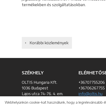
termékekben és szolgáltatásokban.
Korábbi közlemények
SZÉKHELY
ELÉRHETŐS
OLTIS Hungaria Kft.
+36707755206
1036 Budapest
+36706267755
Lajos utca 74-76. 4. em.
info@oltis.hu
www.oltis.hu
Webhelyünkön cookie-kat használunk, hogy a legrelevánsabb élm