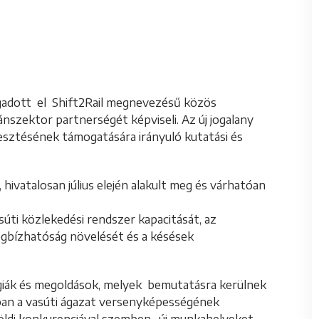
ogadott el Shift2Rail megnevezésű közös
ánszektor partnerségét képviseli. Az új jogalany
jlesztésének támogatására irányuló kutatási és
hivatalosan július elején alakult meg és várhatóan
súti közlekedési rendszer kapacitását, az
egbízhatóság növelését és a késések
ógiák és megoldások, melyek bemutatásra kerülnek
ióban a vasúti ágazat versenyképességének