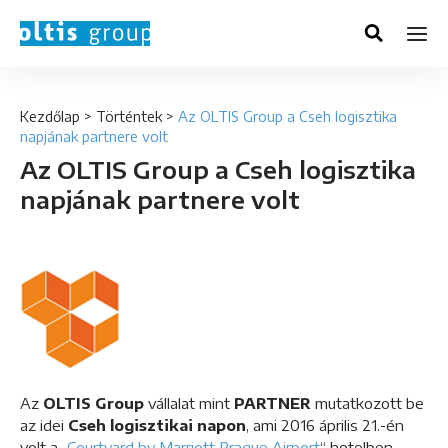
Kezdőlap
>
Történtek
>
Az OLTIS Group a Cseh logisztika
napjának partnere volt
Az OLTIS Group a Cseh logisztika
napjának partnere volt
Az
OLTIS Group
vállalat mint
PARTNER
mutatkozott be
az idei
Cseh logisztikai napon
, ami 2016 április 21.-én
volt a „
Courtyard by Marriott Prague Airport
“ hotelben.