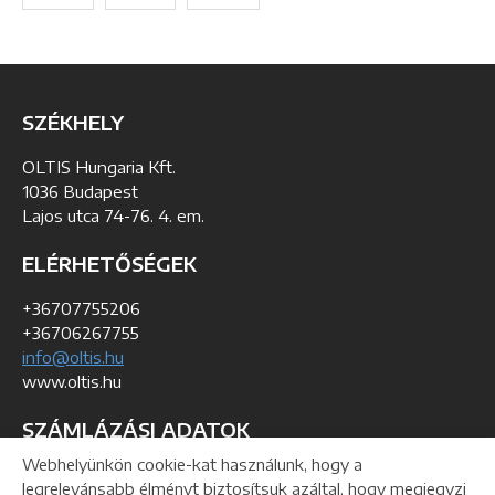
SZÉKHELY
OLTIS Hungaria Kft.
1036 Budapest
Lajos utca 74-76. 4. em.
ELÉRHETŐSÉGEK
+36707755206
+36706267755
info@oltis.hu
www.oltis.hu
SZÁMLÁZÁSI ADATOK
Webhelyünkön cookie-kat használunk, hogy a
KSH szám: 01-09-193368
legrelevánsabb élményt biztosítsuk azáltal, hogy megjegyzi