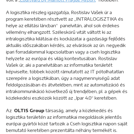
A logisztika részleg igazgatója, Rostislav Vašek úr a
program keretében résztvett az „INTRALOGISZTIKA és
helye az ellátási láncban“ panelvitán, ahol sok érdekes
vélemény elhangzott. Széleskörű vitát váltott ki az
intralogisztika kilátásai és kockázatai a gazdasági fejlődés
aktuális időszakában kérdés, az elvárások az ún. negyedik
ipari forradalommal kapcsolatban vagy a cseh logisztika
helyzete az európai és világ kontextusában. Rostislav
Vašek úr, aki a panelvitában az informatika területét
képviselte, többek között rámutatott az IT pótolhatatlan
szerepére a logisztikában, úgy a nagymennyiségű adat
feldolgozásában és átvitelében, mint az automatizáció és
intrakommunikáció következő új trendjében, pl. a gépek és
közlekedési eszközök között az „Ipar 4.0“ keretében.
Az
OLTIS Group
társaság, amely a közlekedés és
logisztika területén az informatikai megoldások jelentős
európai gyártói közé tartozik a Cseh logisztikai napon saját
bemutató keretében prezentálta néhány termékét is.