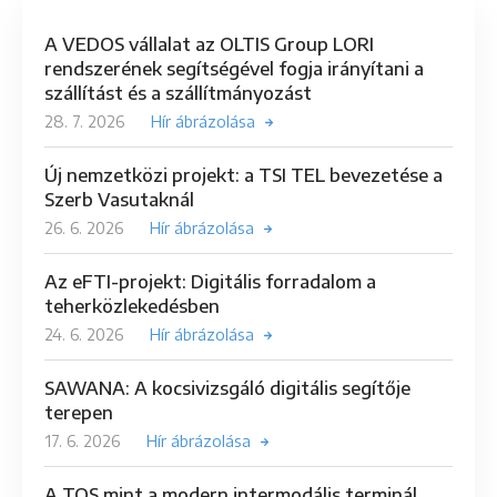
A VEDOS vállalat az OLTIS Group LORI
rendszerének segítségével fogja irányítani a
szállítást és a szállítmányozást
28. 7. 2026
Hír ábrázolása
Új nemzetközi projekt: a TSI TEL bevezetése a
Szerb Vasutaknál
26. 6. 2026
Hír ábrázolása
Az eFTI-projekt: Digitális forradalom a
teherközlekedésben
24. 6. 2026
Hír ábrázolása
SAWANA: A kocsivizsgáló digitális segítője
terepen
17. 6. 2026
Hír ábrázolása
A TOS mint a modern intermodális terminál