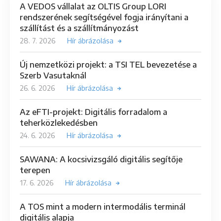
A VEDOS vállalat az OLTIS Group LORI
rendszerének segítségével fogja irányítani a
szállítást és a szállítmányozást
28. 7. 2026
Hír ábrázolása
Új nemzetközi projekt: a TSI TEL bevezetése a
Szerb Vasutaknál
26. 6. 2026
Hír ábrázolása
Az eFTI-projekt: Digitális forradalom a
teherközlekedésben
24. 6. 2026
Hír ábrázolása
SAWANA: A kocsivizsgáló digitális segítője
terepen
17. 6. 2026
Hír ábrázolása
A TOS mint a modern intermodális terminál
digitális alapja