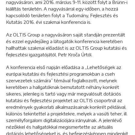
nagyvásáron, ami 2016. március 9-11. között folyt a Brünn-i
kiállítás területén. A nagyvásárral egy-időben, a hozzá
kapcsolódó területen folyt a Tudomány, Fejlesztés és
Kutatás 2016. évi szakmai konferencia is.
Az OLTIS Group a nagyvásáron saját standján prezentált
és ezzel egyidejűleg a látogatók konferencia keretében
hallhattak szakmai előadást is az OLTIS Group kutatási és
fejlesztési igazgatójától, Petr Kroča Úrtól.
A konferencia első napján előadása a „Lehetőségek az
európai kutatási és fejlesztési programokban a cseh
szervezetek számára” témával foglalkozott, melynek
keretében a hallgatóknak bemutatott néhány konkrét
sikeres, jelenleg is tartó vagy már megvalósult dotációs
kutatási és fejlesztési projektet az OLTIS csoportnál az
eredmények gyakorlati alkalmazásainak konkrét példáival,
különös tekintettel a projektekre, melyek a vasúti teher, ill.
személyforgalom digitalizációjára irányulnak. A jelenlévő
nézőkkel és hallgatókkal megismertette az aktuális
dotációs lehetőségeket is, és befejezésképpen mindenkit