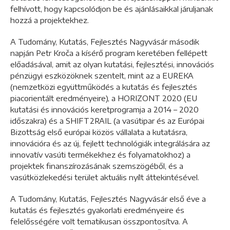
felhívott, hogy kapcsolódjon be és ajánlásaikkal járuljanak
hozzá a projektekhez.
A Tudomány, Kutatás, Fejlesztés Nagyvásár második
napján Petr Kroča a kísérő program keretében fellépett
előadásával, amit az olyan kutatási, fejlesztési, innovációs
pénzügyi eszközöknek szentelt, mint az a EUREKA
(nemzetközi együttműködés a kutatás és fejlesztés
piacorientált eredményeire), a HORIZONT 2020 (EU
kutatási és innovációs keretprogramja a 2014 – 2020
időszakra) és a SHIFT2RAIL (a vasútipar és az Európai
Bizottság első európai közös vállalata a kutatásra,
innovációra és az új, fejlett technológiák integrálására az
innovatív vasúti termékekhez és folyamatokhoz) a
projektek finanszírozásának szemszögéből, és a
vasútközlekedési terület aktuális nyílt áttekintésével.
A Tudomány, Kutatás, Fejlesztés Nagyvásár első éve a
kutatás és fejlesztés gyakorlati eredményeire és
felelősségére volt tematikusan összpontosítva. A