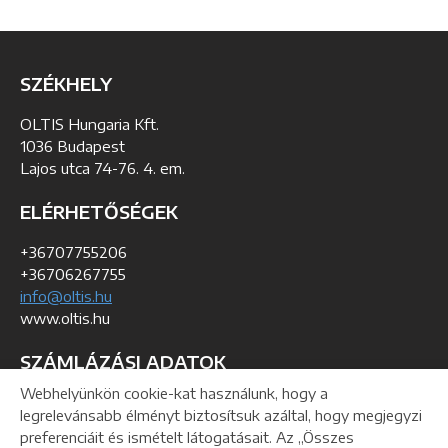
SZÉKHELY
OLTIS Hungaria Kft.
1036 Budapest
Lajos utca 74-76. 4. em.
ELÉRHETŐSÉGEK
+36707755206
+36706267755
info@oltis.hu
www.oltis.hu
SZÁMLÁZÁSI ADATOK
Webhelyünkön cookie-kat használunk, hogy a
KSH szám: 01-09-193368
legrelevánsabb élményt biztosítsuk azáltal, hogy megjegyzi
Adó azonosítószám: 24991047-2-41
preferenciáit és ismételt látogatásait. Az „Összes
Közösségi adószám: HU24991047