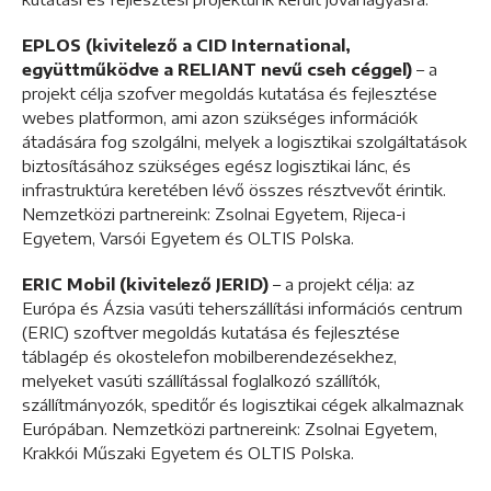
EPLOS (kivitelező a CID International,
együttműködve a RELIANT nevű cseh céggel)
– a
projekt célja szofver megoldás kutatása és fejlesztése
webes platformon, ami azon szükséges információk
átadására fog szolgálni, melyek a logisztikai szolgáltatások
biztosításához szükséges egész logisztikai lánc, és
infrastruktúra keretében lévő összes résztvevőt érintik.
Nemzetközi partnereink: Zsolnai Egyetem, Rijeca-i
Egyetem, Varsói Egyetem és OLTIS Polska.
ERIC Mobil (kivitelező JERID)
– a projekt célja: az
Európa és Ázsia vasúti teherszállítási információs centrum
(ERIC) szoftver megoldás kutatása és fejlesztése
táblagép és okostelefon mobilberendezésekhez,
melyeket vasúti szállítással foglalkozó szállítók,
szállítmányozók, speditőr és logisztikai cégek alkalmaznak
Európában. Nemzetközi partnereink: Zsolnai Egyetem,
Krakkói Műszaki Egyetem és OLTIS Polska.