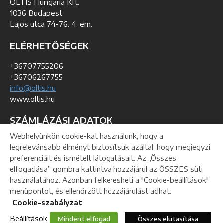
OLTIS Hungaria Kft.
1036 Budapest
Lajos utca 74-76. 4. em.
ELÉRHETŐSÉGEK
+36707755206
+36706267755
info@oltis.hu
www.oltis.hu
SZÁMLÁZÁSI ADATOK
Webhelyünkön cookie-kat használunk, hogy a
KSH szám: 01-09-193368
legrelevánsabb élményt biztosítsuk azáltal, hogy megjegyzi
Adó azonosítószám: 24991047-2-41
preferenciáit és ismételt látogatásait. Az „Összes
Közösségi adószám: HU24991047
elfogadása” gombra kattintva hozzájárul az ÖSSZES süti
használatához. Azonban felkeresheti a "Cookie-beállítások"
menüpontot, és ellenőrzött hozzájárulást adhat.
Helpdesk
Letöltés
Webmaster
Cookie-szabályzat
Beállítások
Mindent elfogad
Összes elutasítása