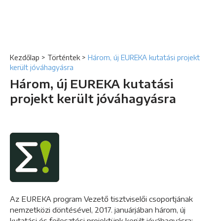
Kezdőlap
>
Történtek
>
Három, új EUREKA kutatási projekt
került jóváhagyásra
Három, új EUREKA kutatási
projekt került jóváhagyásra
Az EUREKA program Vezető tisztviselői csoportjának
nemzetközi döntésével, 2017. januárjában három, új
kutatási és fejlesztési projektünk került jóváhagyásra: