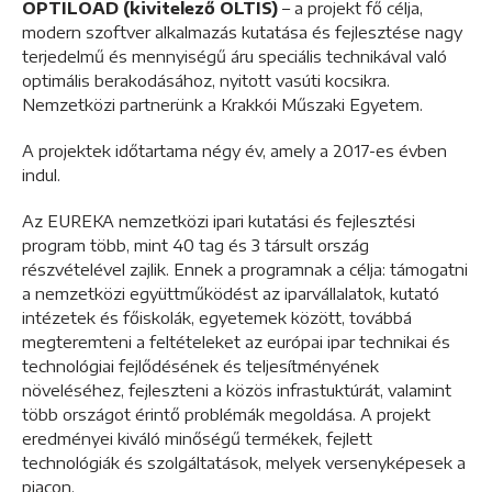
OPTILOAD (kivitelező OLTIS)
– a projekt fő célja,
modern szoftver alkalmazás kutatása és fejlesztése nagy
terjedelmű és mennyiségű áru speciális technikával való
optimális berakodásához, nyitott vasúti kocsikra.
Nemzetközi partnerünk a Krakkói Műszaki Egyetem.
A projektek időtartama négy év, amely a 2017-es évben
indul.
Az EUREKA nemzetközi ipari kutatási és fejlesztési
program több, mint 40 tag és 3 társult ország
részvételével zajlik. Ennek a programnak a célja: támogatni
a nemzetközi együttműködést az iparvállalatok, kutató
intézetek és főiskolák, egyetemek között, továbbá
megteremteni a feltételeket az európai ipar technikai és
technológiai fejlődésének és teljesítményének
növeléséhez, fejleszteni a közös infrastuktúrát, valamint
több országot érintő problémák megoldása. A projekt
eredményei kiváló minőségű termékek, fejlett
technológiák és szolgáltatások, melyek versenyképesek a
piacon.