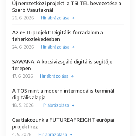
Új nemzetközi projekt: a TSI TEL bevezetése a
Szerb Vasutaknál
26. 6. 2026
Hír ábrázolása
Az eFTI-projekt: Digitális forradalom a
teherközlekedésben
24. 6. 2026
Hír ábrázolása
SAWANA: A kocsivizsgáló digitális segítője
terepen
17. 6. 2026
Hír ábrázolása
A TOS mint a modern intermodális terminál
digitális alapja
18. 5. 2026
Hír ábrázolása
Csatlakozunk a FUTURE4FREIGHT európai
projekthez
4. 5. 2026
Hír ábrázolása