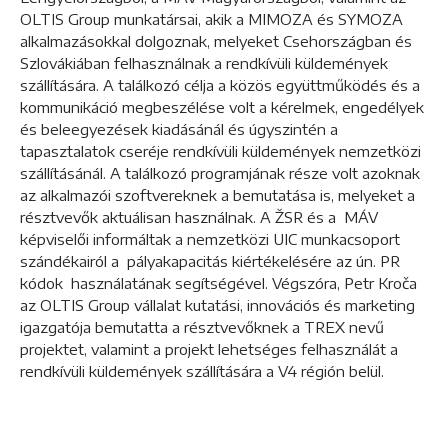
OLTIS Group munkatársai, akik a MIMOZA és SYMOZA
alkalmazásokkal dolgoznak, melyeket Csehországban és
Szlovákiában felhasználnak a rendkívüli küldemények
szállítására. A találkozó célja a közös együttműködés és a
kommunikáció megbeszélése volt a kérelmek, engedélyek
és beleegyezések kiadásánál és úgyszintén a
tapasztalatok cseréje rendkívüli küldemények nemzetközi
szállításánál. A találkozó programjának része volt azoknak
az alkalmazói szoftvereknek a bemutatása is, melyeket a
résztvevők aktuálisan használnak. A ŽSR és a MÁV
képviselői informáltak a nemzetközi UIC munkacsoport
szándékairól a pályakapacitás kiértékelésére az ún. PR
kódok használatának segítségével. Végszóra, Petr Kroča
az OLTIS Group vállalat kutatási, innovációs és marketing
igazgatója bemutatta a résztvevőknek a TREX nevű
projektet, valamint a projekt lehetséges felhasználát a
rendkívüli küldemények szállítására a V4 régión belül.