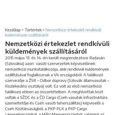
Kezdőlap
>
Történtek
>
Nemzetközi értekezlet rendkívüli
küldemények szállításáról
Nemzetközi értekezlet rendkívüli
küldemények szállításáról
2015 május 13. és 14.-én került megrendezésre Radaván
(Szlovákia) azon vasúti szervezetek képviselőinek
nemzetközi munkatalálkozója, akik rendkívüli küldemények
szállításával foglalkoznak a V4 országokból. A találkozó
szervezője a ŽSR – Odbor dopravy (Szlovák államvasutak –
Közlekedési osztálya) volt. Ez volt az első nemzetközi
találkozó ebben az összetételben. A meghívottak közt
voltak a SŽDC és a ČD Cargo (Cseh vasutak infrastruktúra
üzemeltetője és Cseh vasúti teherszállítás) képviselői a
Cseh Köztársaságból, a PKP PLK a PKP Cargo
Lengyelországból, a MÁV Magyarországból, valamint az