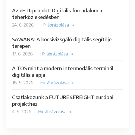
Az eFTI-projekt: Digitális forradalom a
teherközlekedésben
24. 6. 2026
Hír ábrázolása
SAWANA: A kocsivizsgáló digitális segítője
terepen
17. 6. 2026
Hír ábrázolása
A TOS mint a modern intermodális terminál
digitális alapja
18. 5. 2026
Hír ábrázolása
Csatlakozunk a FUTURE4FREIGHT európai
projekthez
4. 5. 2026
Hír ábrázolása